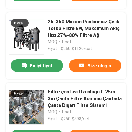
25-350 Mircon Paslanmaz Çelik
Torba Filtre Evi, Maksimum Akış
Hızı 27%-80% Filtre Ağı
MOQ：1 set
Fiyat：$250-$1120/set
En iyi fiyat
Bize ulaşın
Filtre çantası Uzunluğu 0.25m-
3m Çanta Filtre Konumu Çantada
Çanta Dışarı Filtre Sistemi
MOQ：1 set
Fiyat：$250-$598/set