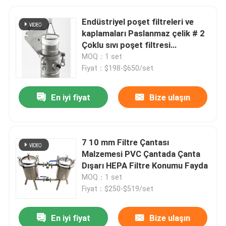
Endüstriyel poşet filtreleri ve
kaplamaları Paslanmaz çelik # 2
Çoklu sıvı poşet filtresi
kaplamaları
MOQ：1 set
Fiyat：$198-$650/set
En iyi fiyat
Bize ulaşın
7 10 mm Filtre Çantası
Malzemesi PVC Çantada Çanta
Dışarı HEPA Filtre Konumu Fayda
MOQ：1 set
Fiyat：$250-$519/set
En iyi fiyat
Bize ulaşın