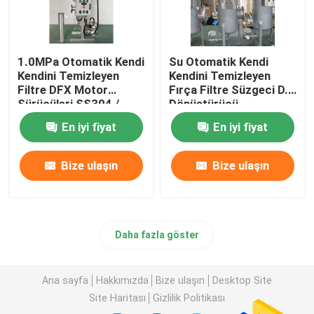
1.0MPa Otomatik Kendi
Su Otomatik Kendi
Kendini Temizleyen
Kendini Temizleyen
Filtre DFX Motor
Fırça Filtre Süzgeci D.P
Sürücüleri SS304 /
Dönüştürücü
SS316
En iyi fiyat
En iyi fiyat
Bize ulaşın
Bize ulaşın
Daha fazla göster
Ana sayfa
Hakkımızda
Bize ulaşın
Desktop Site
Site Haritası
Gizlilik Politikası