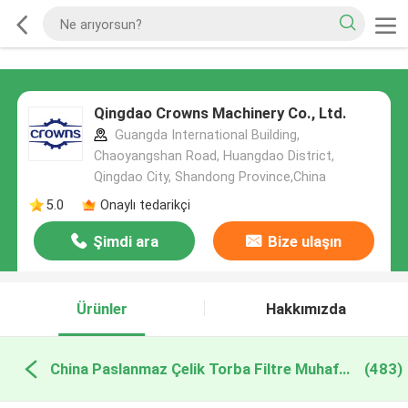
Qingdao Crowns Machinery Co., Ltd.
Guangda International Building,
Chaoyangshan Road, Huangdao District,
Qingdao City, Shandong Province,China
5.0
Onaylı tedarikçi
Şimdi ara
Bize ulaşın
Ürünler
Hakkımızda
China Paslanmaz Çelik Torba Filtre Muhafazası
(483)