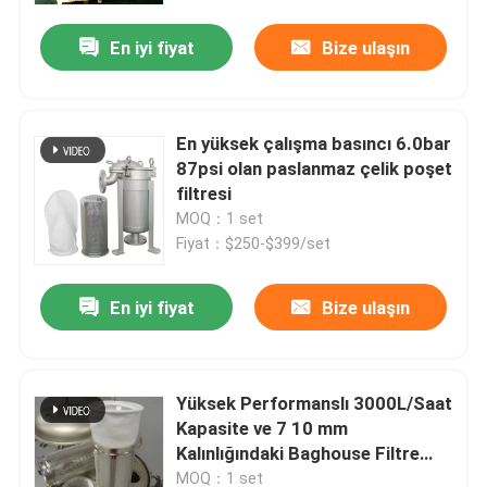
En iyi fiyat
Bize ulaşın
En yüksek çalışma basıncı 6.0bar
87psi olan paslanmaz çelik poşet
filtresi
MOQ：1 set
Fiyat：$250-$399/set
En iyi fiyat
Bize ulaşın
Ev
Yüksek Performanslı 3000L/Saat
Ürünler
Kapasite ve 7 10 mm
Kalınlığındaki Baghouse Filtre
Kafesleri
videolar
MOQ：1 set