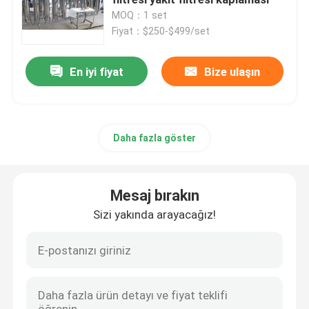
MOQ：1 set
Fiyat：$250-$499/set
Endüstriyel Kartuş Filtreler
En iyi fiyat
Bize ulaşın
Çoklu Kartuş Filtre Muhafazası
Paslanmaz Çelik Torba Filtre Muhafazası
Daha fazla göster
Otomatik Kendi Kendini Temizleyen Filtre
Mesaj bırakın
Kama tel ekranı
Sizi yakında arayacağız!
Kamalı Tel Sepetler
Sivil bükme ekranı