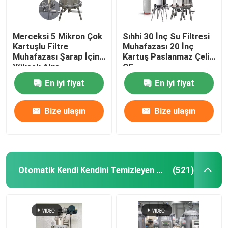
Merceksi 5 Mikron Çok
Sıhhi 30 İnç Su Filtresi
Kartuşlu Filtre
Muhafazası 20 İnç
Muhafazası Şarap İçin
Kartuş Paslanmaz Çelik
Yüksek Akış
CE
En iyi fiyat
En iyi fiyat
Bize ulaşın
Bize ulaşın
Otomatik Kendi Kendini Temizleyen Filtre
(521)