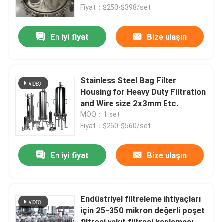
Fiyat：$250-$398/set
Hakkımızda
En iyi fiyat
Bize ulaşın
Fabrika turu
Stainless Steel Bag Filter
Kalite kontrol
Housing for Heavy Duty Filtration
and Wire size 2x3mm Etc.
MOQ：1 set
Bize Ulaşın
Fiyat：$250-$560/set
Bir teklif isteği
En iyi fiyat
Bize ulaşın
Endüstriyel Su Filtreleme
Endüstriyel filtreleme ihtiyaçları
için 25-350 mikron değerli poşet
Endüstriyel Hepa Filtre
filtresi yakıt filtresi kaplaması