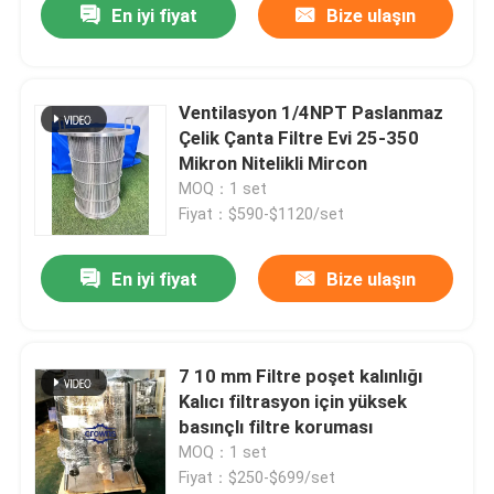
En iyi fiyat
Bize ulaşın
Ventilasyon 1/4NPT Paslanmaz
Çelik Çanta Filtre Evi 25-350
Mikron Nitelikli Mircon
MOQ：1 set
Fiyat：$590-$1120/set
En iyi fiyat
Bize ulaşın
7 10 mm Filtre poşet kalınlığı
Kalıcı filtrasyon için yüksek
basınçlı filtre koruması
MOQ：1 set
Fiyat：$250-$699/set