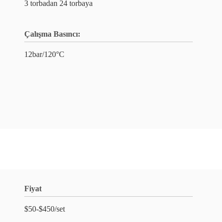
3 torbadan 24 torbaya
Çalışma Basıncı:
12bar/120°C
Fiyat
$50-$450/set