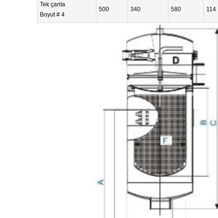
Tek çanta
500
340
580
114
Boyut # 4