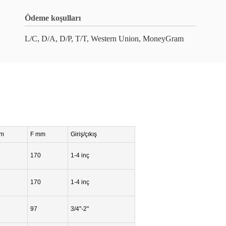
Ödeme koşulları
L/C, D/A, D/P, T/T, Western Union, MoneyGram
m
F mm
Giriş/çıkış
170
1-4 inç
170
1-4 inç
97
3/4"-2"