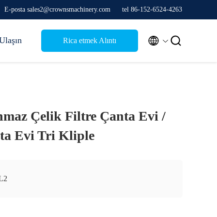
E-posta sales2@crownsmachinery.com
tel 86-152-6524-4263


Ulaşın
Rica etmek Alıntı
maz Çelik Filtre Çanta Evi /
a Evi Tri Kliple
L2