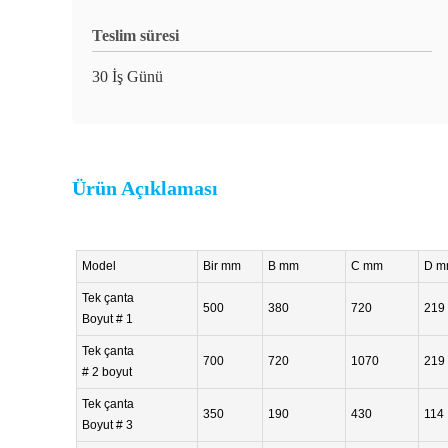
Teslim süresi
30 İş Günü
Ürün Açıklaması
Model
Bir mm
B mm
C mm
D m
Tek çanta
500
380
720
219
Boyut # 1
Tek çanta
700
720
1070
219
# 2 boyut
Tek çanta
350
190
430
114
Boyut # 3