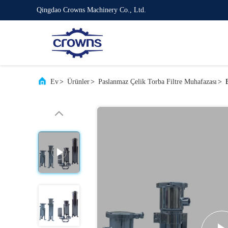
Qingdao Crowns Machinery Co., Ltd.
Ev
>
Ürünler
>
Paslanmaz Çelik Torba Filtre Muhafazası
>