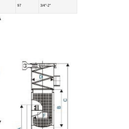
97
3/4"-2"