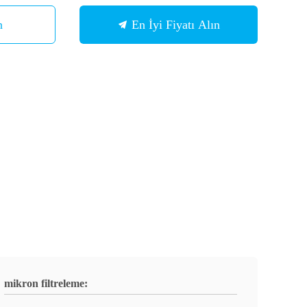
n
En İyi Fiyatı Alın
mikron filtreleme: